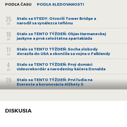
PODĽA ČASU
PODĽA SLEDOVANOSTI
25
Stalo sa VTEDY: Otvorili Tower Bridge a
narodil sa vynálezca teflónu
jún
18
Stalo sa TENTO TÝŽDEŇ: Objav Harmaneckej
jaskyne a prvá celoštátna spartakiáda
jún
11
Stalo sa TENTO TÝŽDEŇ: Socha slobody
dorazila do USA a skončila sa vojna o Falklandy
jún
4
Stalo sa TENTO TÝŽDEŇ: Prvý domáci
videorekordér a narodeniny káčera Donalda
jún
28
Stalo sa TENTO TÝŽDEŇ: Prví ľudia na
Evereste a korunovácia Alžbety II.
máj
21
Stalo sa TENTO TÝŽDEŇ: Perzská ríša v rukách
Alexandra Veľkého a najväčšie letecké
máj
nešťastie
DISKUSIA
14
Stalo sa TENTO TÝŽDEŇ: Prvá letuška a prvá
žena na Evereste
máj