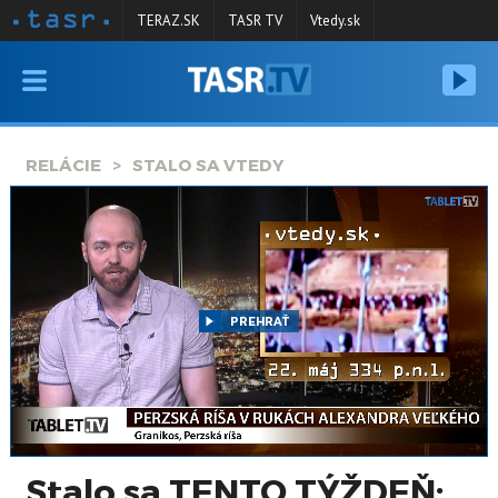
TERAZ.SK
TASR TV
Vtedy.sk
VYSIELANIE
RELÁCIE
RELÁCIE
STALO SA VTEDY
SPRAVODAJSTVO
KONTAKT
ARCHÍV
PREHRAŤ
Stalo sa TENTO TÝŽDEŇ: