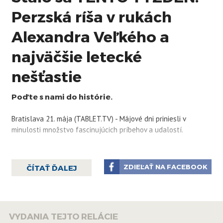
Perzská ríša v rukách
Alexandra Veľkého a
najväčšie letecké
nešťastie
Poďte s nami do histórie.
Bratislava 21. mája (TABLET.TV) - Májové dni priniesli v
minulosti množstvo fascinujúcich príbehov a udalostí.
ZDIEĽAŤ NA FACEBOOK
ČÍTAŤ ĎALEJ
VYDANIA TEJTO RELÁCIE