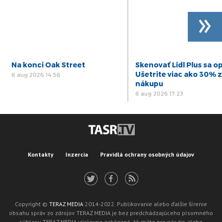
»
Na konci Oak Street
Skenovať Lidl Plus sa op
Ušetrite viac ako 30% z
6 aug 2026 14:56
nákupu
6 aug 2026 17:23
Kontakty
Inzercia
Pravidlá ochrany osobných údajov
Copyright ©
TERAZ MEDIA
2014-2022. Publikovanie alebo ďalšie šírenie
obsahu správ zo zdrojov TERAZ MEDIA je bez predchádzajúceho písomného
súhlasu TERAZ MEDIA výslovne zakázané. Ak máte pre nás tip alebo