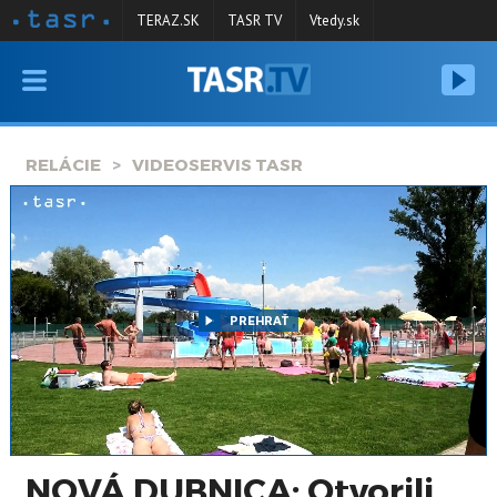
TERAZ.SK
TASR TV
Vtedy.sk
VYSIELANIE
RELÁCIE
RELÁCIE
VIDEOSERVIS TASR
SPRAVODAJSTVO
KONTAKT
ARCHÍV
PREHRAŤ
NOVÁ DUBNICA: Otvorili