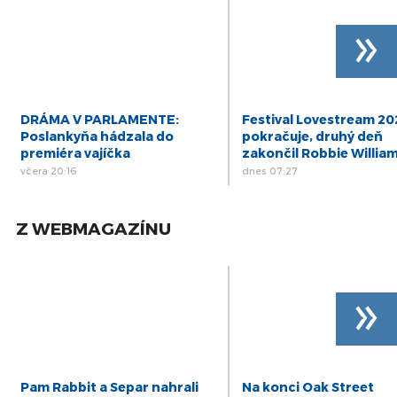
29
BECKOV: Po rekonštrukcii je pre verejnosť
»
otvorený aj Západný palác hradu
sep
29
Královič: Susedné krajiny nechcú tvrdé
kontroly na hraniciach so Slovenskom
sep
DRÁMA V PARLAMENTE:
Festival Lovestream 2
Poslankyňa hádzala do
pokračuje, druhý deň
premiéra vajíčka
zakončil Robbie Willia
včera 20:16
dnes 07:27
Z WEBMAGAZÍNU
»
Pam Rabbit a Separ nahrali
Na konci Oak Street