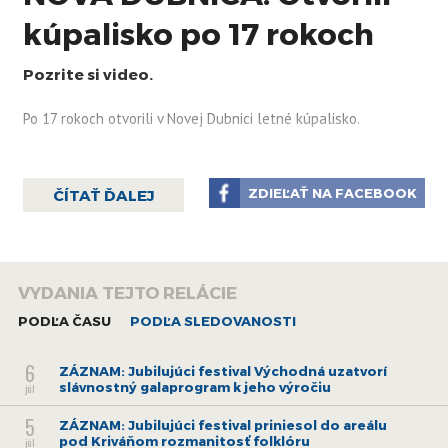
kúpalisko po 17 rokoch
Pozrite si video.
Po 17 rokoch otvorili v Novej Dubnici letné kúpalisko.
ZDIEĽAŤ NA FACEBOOK
ČÍTAŤ ĎALEJ
VYDANIA TEJTO RELÁCIE
PODĽA ČASU
PODĽA SLEDOVANOSTI
6
ZÁZNAM: Jubilujúci festival Východná uzatvorí
slávnostný galaprogram k jeho výročiu
júl
5
ZÁZNAM: Jubilujúci festival priniesol do areálu
pod Kriváňom rozmanitosť folklóru
júl