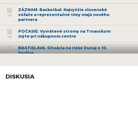
16
ZÁZNAM: Basketbal: Najvyššie slovenské
súťaže a reprezentačné tímy majú nového
sep
partnera
16
POČASIE: Vyvrátené stromy na Trnavskom
mýte pri nákupnom centre
sep
16
BRATISLAVA: Situácia na rieke Dunaj o 10.
hodine
sep
15
SHMÚ: Najvyššie úhrny zrážok boli za posledný
deň na Záhorí, Kysuciach a Váhu
sep
DISKUSIA
15
BRATISLAVA: Spadnuté stromy po silnom vetre
a dažďoch
sep
15
Stavanie protipovodňovej steny v
bratislavskom Devíne
sep
15
BRATISLAVA: Vybrežený potok Vydrica zalial
Partizánsku lúku na Železnej studničke
sep
15
ČADCA: Tretí stupeň povodňovej aktivity na
rieke Kysuca
sep