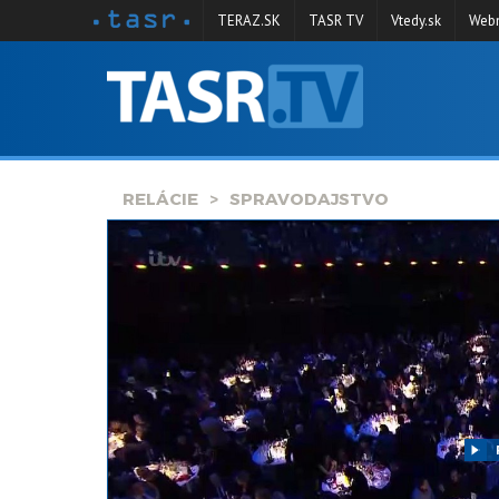
TERAZ.SK
TASR TV
Vtedy.sk
Webm
VYSIELANIE
RELÁCIE
SPRAVODAJSTVO
RELÁCIE
SPRAVODAJSTVO
KONTAKT
ARCHÍV