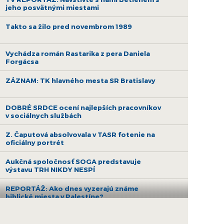
jeho posvätnými miestami
Takto sa žilo pred novembrom 1989
Vychádza román Rastarika z pera Daniela
Forgácsa
ZÁZNAM: TK hlavného mesta SR Bratislavy
DOBRÉ SRDCE ocení najlepších pracovníkov
v sociálnych službách
Z. Čaputová absolvovala v TASR fotenie na
oficiálny portrét
Aukčná spoločnosť SOGA predstavuje
výstavu TRH NIKDY NESPÍ
REPORTÁŽ: Ako dnes vyzerajú známe
biblické miesta v Palestíne?
Galéria Poliankovo vo Vysokých Tatrách je v
strednej Európe unikátom