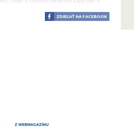
mar
zy. Zvíťazil aj v kategórii album roka (Gang Signs &
1
ZDIEĽAŤ NA FACEBOOK
mar
sený za objav roka, si odniesol cenu za najlepší britský
1
mar
31
jan
rs z USA.
30
jan
a zvíťazila Novozélanďanka Lorde a v kategórii najlepší
mar.
10
dec
6
nov
6
nov
Y
Z WEBMAGAZÍNU
6