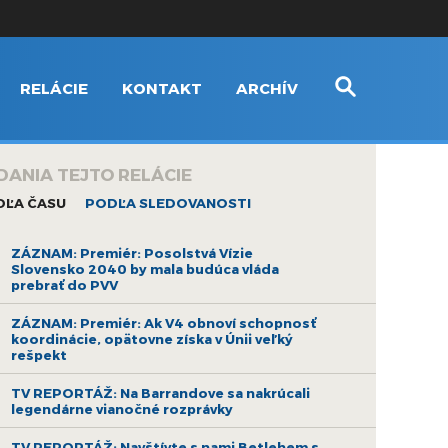
RELÁCIE
KONTAKT
ARCHÍV
DANIA TEJTO RELÁCIE
DĽA ČASU
PODĽA SLEDOVANOSTI
ZÁZNAM: Premiér: Posolstvá Vízie
Slovensko 2040 by mala budúca vláda
prebrať do PVV
ZÁZNAM: Premiér: Ak V4 obnoví schopnosť
koordinácie, opätovne získa v Únii veľký
rešpekt
TV REPORTÁŽ: Na Barrandove sa nakrúcali
legendárne vianočné rozprávky
TV REPORTÁŽ: Navštívte s nami Betlehem s