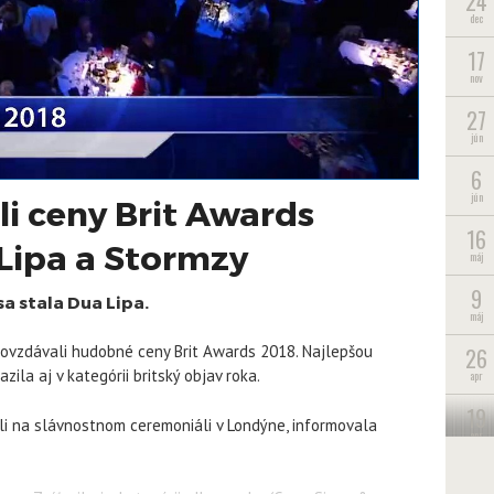
24
dec
17
nov
27
jún
6
jún
i ceny Brit Awards
16
Lipa a Stormzy
máj
9
a stala Dua Lipa.
máj
odovzdávali hudobné ceny Brit Awards 2018. Najlepšou
26
zila aj v kategórii britský objav roka.
apr
19
ali na slávnostnom ceremoniáli v Londýne, informovala
apr
1