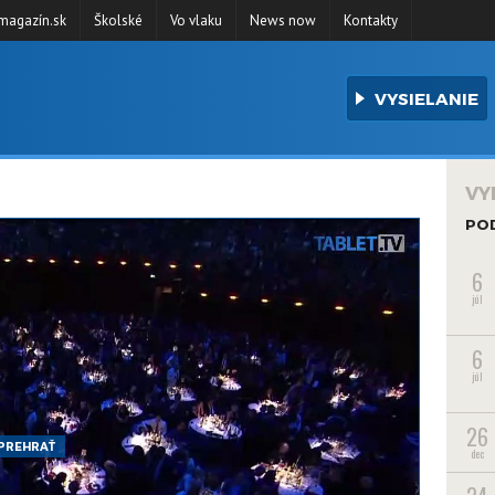
agazín.sk
Školské
Vo vlaku
News now
Kontakty
VYSIELANIE
VY
PO
6
júl
6
júl
26
PREHRAŤ
dec