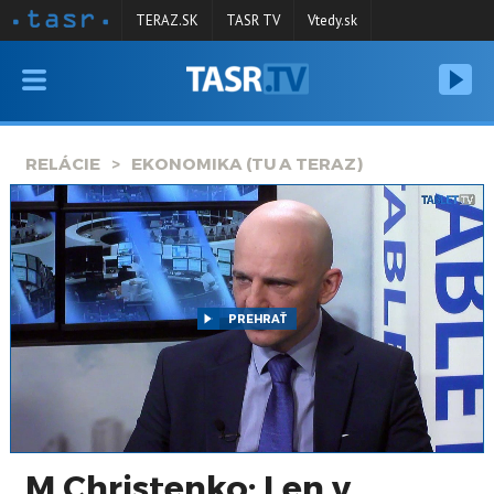
TERAZ.SK
TASR TV
Vtedy.sk
VYSIELANIE
RELÁCIE
RELÁCIE
EKONOMIKA (TU A TERAZ)
SPRAVODAJSTVO
KONTAKT
ARCHÍV
PREHRAŤ
M.Christenko: Len v