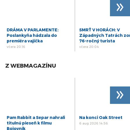
»
DRÁMA V PARLAMENTE:
SMRŤ V HORÁCH: V
Poslankyňa hádzala do
Západných Tatrách zo
premiéra vajíčka
76-ročný turista
včera 20:16
včera 20:04
Z WEBMAGAZÍNU
»
Pam Rabbit a Separ nahrali
Na konci Oak Street
titulnú pieseň k filmu
6 aug 2026 14:56
Bojovník