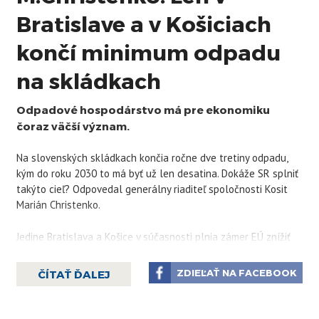
Bratislave a v Košiciach
končí minimum odpadu
na skládkach
Odpadové hospodárstvo má pre ekonomiku
čoraz väčší význam.
Na slovenských skládkach končia ročne dve tretiny odpadu,
kým do roku 2030 to má byť už len desatina. Dokáže SR splniť
takýto cieľ? Odpovedal generálny riaditeľ spoločnosti Kosit
Marián Christenko.
Jedine Bratislava a Košice v súčasnosti plnia zámer EÚ znížiť
množstvo odpadu, ktoré končí na skládkach.
„V oboch mestách
je to približne 5% odpadu, ktorý končí na skládke. Ak chce
ZDIEĽAŤ NA FACEBOOK
ČÍTAŤ ĎALEJ
Slovensko splniť limit EÚ, každý rok musí znížiť objem odpadu
uloženého na skládke o 4%,“
zdôraznil Christenko, ktorý ocenil
zámer Ministerstva životného prostredia zvýšiť poplatky za