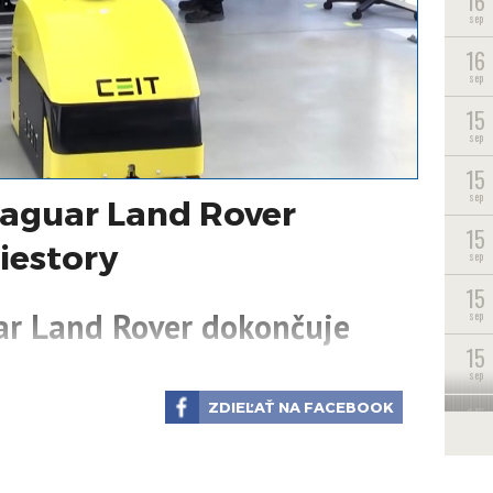
16
sep
16
sep
15
sep
15
sep
aguar Land Rover
15
iestory
sep
15
ar Land Rover dokončuje
sep
15
sep
ZDIEĽAŤ NA FACEBOOK
15
sep
15