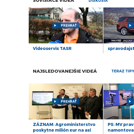
DISKUSIA
PREHRAŤ
Videoservis TASR
spravodajs
NAJSLEDOVANEJŠIE VIDEÁ
TERAZ TIP
PREHRAŤ
ZÁZNAM: Agroministerstvo
PS: MV pra
poskytne milión eur na asi
namontova