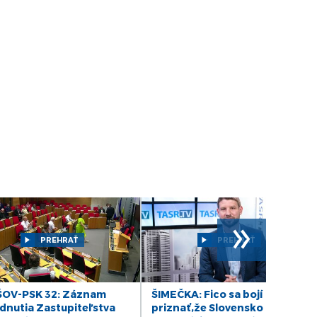
Hladina rieky Morava v oblasti Gbely-
Adamov
ZÁZNAM: Šutaj Eštok: Zabezpečíme
ochranu ústavných činiteľov, opozície i
médií
ZÁZNAM: Kaliňák: Premiéra stále operujú,
jeho zdravotný stav je mimoriadne vážny
Zvolený prezident P. Pellegrini absolvoval v
TASR fotenie na oficiálny portrét
NOVÁ BAŇA: Miesto, kde stál Potterov
parný stroj, má priťahovať turistov
»
TRENČÍN: Deň bielej palice
PREHRAŤ
PREHRAŤ
BECKOV: Po rekonštrukcii je pre verejnosť
otvorený aj Západný palác hradu
OV-PSK 32: Záznam
ŠIMEČKA: Fico sa bojí
Královič: Susedné krajiny nechcú tvrdé
dnutia Zastupiteľstva
priznať,že Slovensko patrí
kontroly na hraniciach so Slovenskom