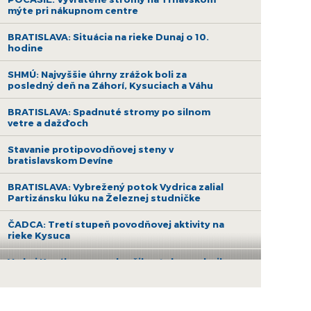
mýte pri nákupnom centre
BRATISLAVA: Situácia na rieke Dunaj o 10.
hodine
SHMÚ: Najvyššie úhrny zrážok boli za
posledný deň na Záhorí, Kysuciach a Váhu
BRATISLAVA: Spadnuté stromy po silnom
vetre a dažďoch
Stavanie protipovodňovej steny v
bratislavskom Devíne
BRATISLAVA: Vybrežený potok Vydrica zalial
Partizánsku lúku na Železnej studničke
ČADCA: Tretí stupeň povodňovej aktivity na
rieke Kysuca
V obci Koválovec sa vybrežil potok a zaplavil
domy a pivnice
Stupava vyhlásila 3. stupeň povodňovej
aktivity, zaplavilo park, vyplavilo potok