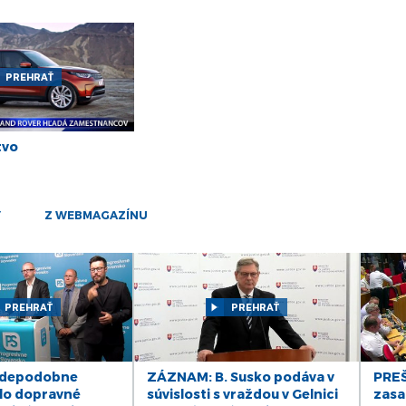
sep
14
sep
15
PREHRAŤ
máj
15
tvo
máj
23
apr
Y
Z WEBMAGAZÍNU
12
okt
12
PREHRAŤ
PREHRAŤ
okt
29
sep
vdepodobne
ZÁZNAM: B. Susko podáva v
PREŠ
29
lo dopravné
súvislosti s vraždou v Gelnici
zasa