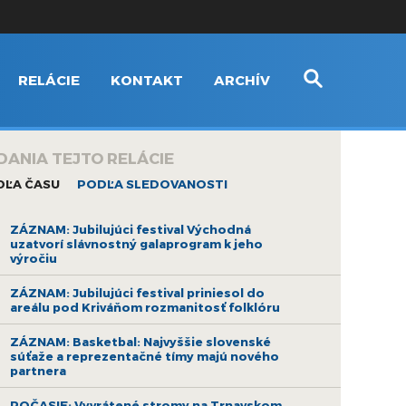
RELÁCIE
KONTAKT
ARCHÍV
DANIA TEJTO RELÁCIE
DĽA ČASU
PODĽA SLEDOVANOSTI
ZÁZNAM: Jubilujúci festival Východná
uzatvorí slávnostný galaprogram k jeho
výročiu
ZÁZNAM: Jubilujúci festival priniesol do
areálu pod Kriváňom rozmanitosť folklóru
ZÁZNAM: Basketbal: Najvyššie slovenské
súťaže a reprezentačné tímy majú nového
partnera
POČASIE: Vyvrátené stromy na Trnavskom