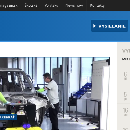
agazín.sk
Školské
Vo vlaku
News now
Kontakty
VYSIELANIE
VY
PO
6
júl
5
júl
16
sep
PREHRAŤ