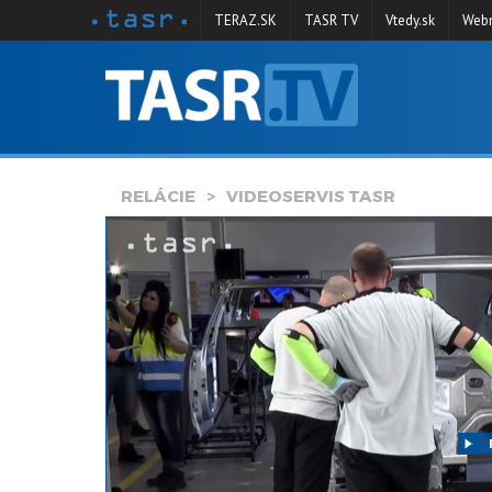
TERAZ.SK
TASR TV
Vtedy.sk
Webm
VYSIELANIE
RELÁCIE
SPRAVODAJSTVO
RELÁCIE
VIDEOSERVIS TASR
KONTAKT
ARCHÍV