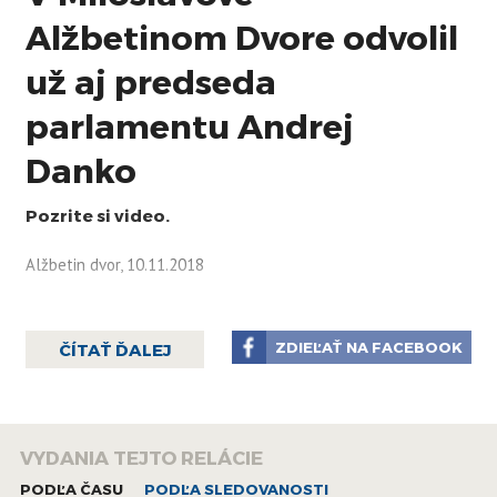
Alžbetinom Dvore odvolil
už aj predseda
parlamentu Andrej
Danko
Pozrite si video.
Alžbetin dvor, 10.11.2018
ZDIEĽAŤ NA FACEBOOK
ČÍTAŤ ĎALEJ
VYDANIA TEJTO RELÁCIE
PODĽA ČASU
PODĽA SLEDOVANOSTI