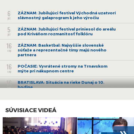
6
ZÁZNAM: Jubilujúci festival Východná uzatvorí
slávnostný galaprogram k jeho výročiu
júl
5
ZÁZNAM: Jubilujúci festival priniesol do areálu
pod Kriváňom rozmanitosť folklóru
júl
16
ZÁZNAM: Basketbal: Najvyššie slovenské
súťaže a reprezentačné tímy majú nového
sep
partnera
16
POČASIE: Vyvrátené stromy na Trnavskom
mýte pri nákupnom centre
sep
16
BRATISLAVA: Situácia na rieke Dunaj o 10.
hodine
sep
15
SHMÚ: Najvyššie úhrny zrážok boli za posledný
deň na Záhorí, Kysuciach a Váhu
sep
SÚVISIACE VIDEÁ
15
BRATISLAVA: Spadnuté stromy po silnom vetre
a dažďoch
sep
»
15
Stavanie protipovodňovej steny v