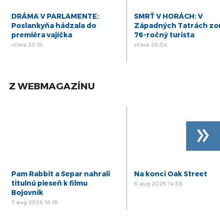
DRÁMA V PARLAMENTE:
SMRŤ V HORÁCH: V
Poslankyňa hádzala do
Západných Tatrách zo
premiéra vajíčka
76-ročný turista
včera 20:16
včera 20:04
Z WEBMAGAZÍNU
»
Pam Rabbit a Separ nahrali
Na konci Oak Street
titulnú pieseň k filmu
6 aug 2026 14:56
Bojovník
7 aug 2026 16:18