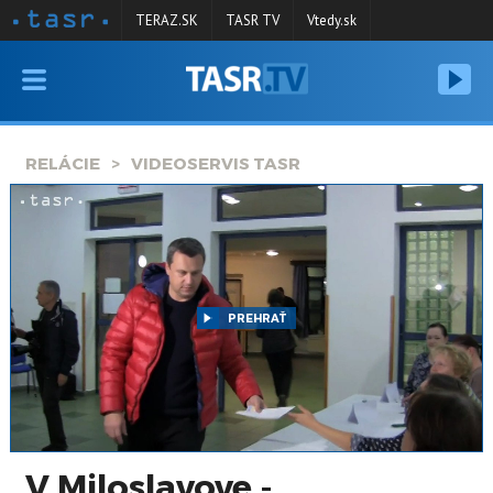
TERAZ.SK
TASR TV
Vtedy.sk
VYSIELANIE
RELÁCIE
RELÁCIE
VIDEOSERVIS TASR
SPRAVODAJSTVO
KONTAKT
ARCHÍV
PREHRAŤ
V Miloslavove -