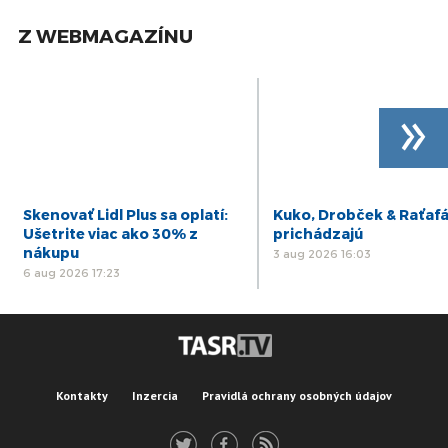
Z WEBMAGAZÍNU
»
Skenovať Lidl Plus sa oplatí:
Kuko, Drobček & Raťaf
Ušetrite viac ako 30% z
prichádzajú
nákupu
3 aug 2026 16:03
6 aug 2026 17:23
Kontakty
Inzercia
Pravidlá ochrany osobných údajov