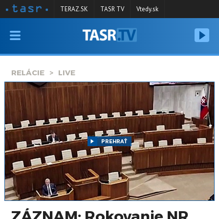
TERAZ.SK
TASR TV
Vtedy.sk
VYSIELANIE
RELÁCIE
RELÁCIE
LIVE
SPRAVODAJSTVO
KONTAKT
ARCHÍV
PREHRAŤ
ZÁZNAM: Rokovanie NR