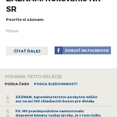
SR
Pozrite si záznam.
Plénum
ZDIEĽAŤ NA FACEBOOK
ČÍTAŤ ĎALEJ
VYDANIA TEJTO RELÁCIE
PODĽA ČASU
PODĽA SLEDOVANOSTI
6
ZÁZNAM: Agroministerstvo poskytne milión
eur na asi 150 chladiacich boxov pre diviaky
aug
5
PS: MV pravdepodobne namontovalo
dopravné kamery ruskej výroby, je v tom riziko
aug