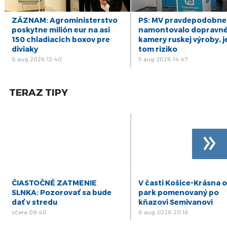
16
ZÁZNAM: R. Kaliňák: MO SR by sa mohlo
postupne začať sťahovať do nového sídla
júl
ZÁZNAM: Agroministerstvo
PS: MV pravdepodobne
počas leta
poskytne milión eur na asi
namontovalo dopravn
15
150 chladiacich boxov pre
kamery ruskej výroby, j
ZÁZNAM: R. Takáč: Predseda NKÚ o
korupčných pomeroch v agrorezorte klame,
diviaky
tom riziko
júl
robí politiku
6 aug 2026 12:40
5 aug 2026 14:47
14
ZÁZNAM: SKSaPA je presvedčená, že nový
model vzdelávania sestier systému nepomôže
júl
TERAZ TIPY
»
ČIASTOČNÉ ZATMENIE
V časti Košice-Krásna o
SLNKA: Pozorovať sa bude
park pomenovaný po
dať v stredu
kňazovi Semivanovi
včera 09:40
6 aug 2026 20:16