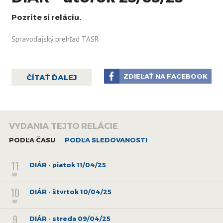
Pozrite si reláciu.
Spravodajský prehľad TASR
ZDIEĽAŤ NA FACEBOOK
ČÍTAŤ ĎALEJ
VYDANIA TEJTO RELÁCIE
PODĽA ČASU
PODĽA SLEDOVANOSTI
11
DIÁR - piatok 11/04/25
apr
10
DIÁR - štvrtok 10/04/25
apr
9
DIÁR - streda 09/04/25