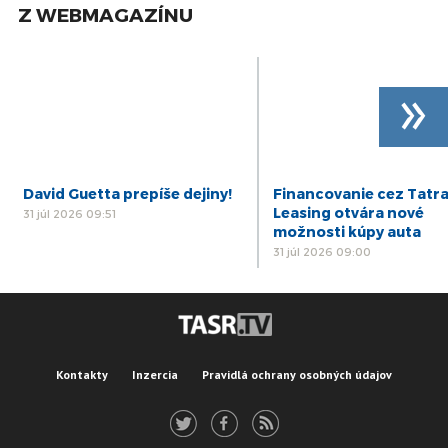
Z WEBMAGAZÍNU
»
David Guetta prepíše dejiny!
Financovanie cez Tatr
Leasing otvára nové
31 júl 2026 09:51
možnosti kúpy auta
31 júl 2026 09:00
Kontakty
Inzercia
Pravidlá ochrany osobných údajov