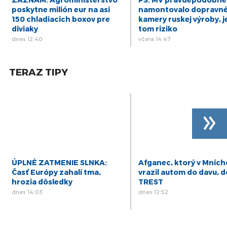
13
DIÁR - štvrtok 13/03/25
poskytne milión eur na asi
namontovalo dopravn
mar
150 chladiacich boxov pre
kamery ruskej výroby, j
diviaky
tom riziko
dnes 12:40
včera 14:47
TERAZ TIPY
»
ÚPLNÉ ZATMENIE SLNKA:
Afganec, ktorý v Mníc
Časť Európy zahalí tma,
vrazil autom do davu, d
hrozia dôsledky
TREST
dnes 14:03
dnes 12:52