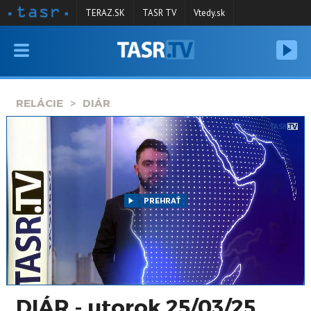
TERAZ.SK
TASR TV
Vtedy.sk
VYSIELANIE
RELÁCIE
RELÁCIE
DIÁR
SPRAVODAJSTVO
KONTAKT
ARCHÍV
PREHRAŤ
DIÁR - utorok 25/03/25