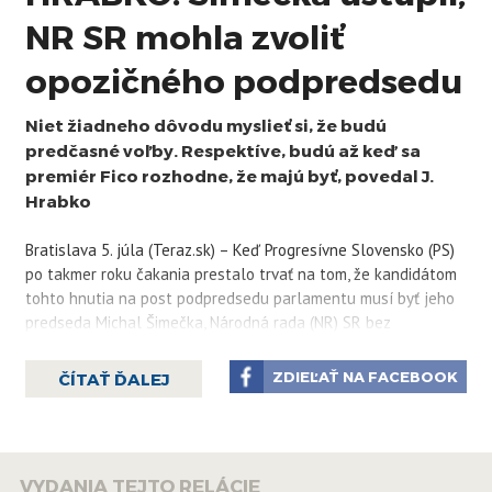
NR SR mohla zvoliť
opozičného podpredsedu
Niet žiadneho dôvodu myslieť si, že budú
predčasné voľby. Respektíve, budú až keď sa
premiér Fico rozhodne, že majú byť, povedal J.
Hrabko
Bratislava 5. júla (Teraz.sk) – Keď Progresívne Slovensko (PS)
po takmer roku čakania prestalo trvať na tom, že kandidátom
tohto hnutia na post podpredsedu parlamentu musí byť jeho
predseda Michal Šimečka, Národná rada (NR) SR bez
problémov zvolila podpredsedu z radov opozície. Z tohto uhla
pohľadu bolo dlhé váhanie PS iba stratou času. V TASR TV to
ZDIEĽAŤ NA FACEBOOK
ČÍTAŤ ĎALEJ
povedal publicista Juraj Hrabko.
Národná rada na poslednej riadnej schôdzi pred letnou
prestávkou zvolila za podpredsedu parlamentu Martina
VYDANIA TEJTO RELÁCIE