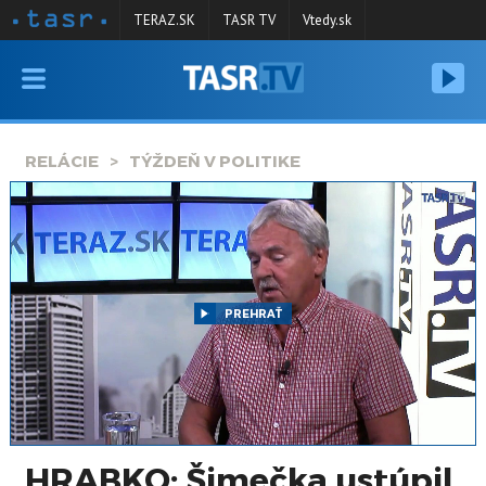
TERAZ.SK
TASR TV
Vtedy.sk
VYSIELANIE
RELÁCIE
RELÁCIE
TÝŽDEŇ V POLITIKE
SPRAVODAJSTVO
KONTAKT
ARCHÍV
PREHRAŤ
HRABKO: Šimečka ustúpil,