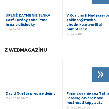
ÚPLNÉ ZATMENIE SLNKA:
V Košiciach Nad jazer
Časť Európy zahalí tma,
začína výstavba
hrozia dôsledky
chodníka,otvorili aj
pumptrack
dnes 14:03
včera 17:06
Z WEBMAGAZÍNU
»
David Guetta prepíše dejiny!
Financovanie cez Tatr
Leasing otvára nové
31 júl 2026 09:51
možnosti kúpy auta
31 júl 2026 09:00