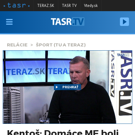
TERAZ.SK
TASR TV
Vtedy.sk
VYSIELANIE
RELÁCIE
RELÁCIE
ŠPORT (TU A TERAZ)
SPRAVODAJSTVO
KONTAKT
ARCHÍV
PREHRAŤ
Kentoš: Domáce ME boli