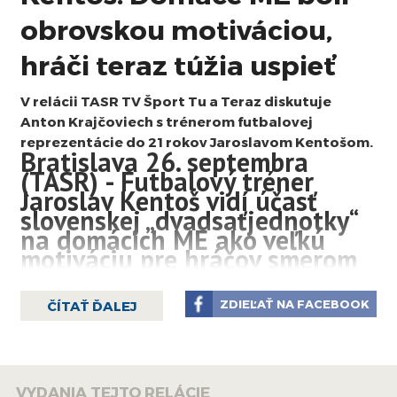
obrovskou motiváciou,
hráči teraz túžia uspieť
V relácii TASR TV Šport Tu a Teraz diskutuje
Anton Krajčoviech s trénerom futbalovej
reprezentácie do 21 rokov Jaroslavom Kentošom.
Bratislava 26. septembra
(TASR) - Futbalový tréner
Jaroslav Kentoš vidí účasť
slovenskej „dvadsaťjednotky“
na domácich ME ako veľkú
motiváciu pre hráčov smerom
do budúcna. V prebiehajúcej
kvalifikácii na ME 2027
ZDIEĽAŤ NA FACEBOOK
ČÍTAŤ ĎALEJ
nastúpili zatiaľ štyria hráči z
júnového šampionátu a
Kentoš verí, že dokážu
preniesť motiváciu aj na
zvyšok tímu. O
VYDANIA TEJTO RELÁCIE