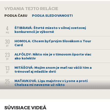
VYDANIA TEJTO RELÁCIE
PODĽA ČASU
PODĽA SLEDOVANOSTI
4
ŠTIBRAVÁ: Štvrté miesto v silnej svetovej
konkurencii je výborné
aug
30
HOMOLA: Chcem byť prvým Slovákom s Tour
Card
júl
23
ALFÖLDY: Nikto nie je v tímovom športe viac
ako kolektív
júl
13
MITÁŠOVÁ: Mojím snom je mať raz väčší tím a
trénovať aj mladšie deti
júl
25
MAŤAVKOVÁ: Ligu majstrov v Lyone a proti
Chelsea mi nevezme už nikto
jún
1
BERNÁT: Po MS18 som bol v kontakte s Vegas,
Montrealom či Ottawou
jún
26
SÚVISIACE VIDEÁ
HUDEC: Tréner Mitu je dynamický, od neho ide