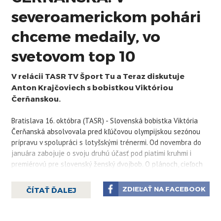
severoamerickom pohári
chceme medaily, vo
svetovom top 10
V relácii TASR TV Šport Tu a Teraz diskutuje
Anton Krajčoviech s bobistkou Viktóriou
Čerňanskou.
Bratislava 16. októbra (TASR) - Slovenská bobistka Viktória
Čerňanská absolvovala pred kľúčovou olympijskou sezónou
prípravu v spolupráci s lotyšskými trénermi. Od novembra do
januára zabojuje o svoju druhú účasť pod piatimi kruhmi i
premiérovú pre slovenský ženský dvojbob. O plánoch, cieľoch
aj príprave rozprávala pre TASR v relácii ŠPORT Tu a Teraz.
ZDIEĽAŤ NA FACEBOOK
ČÍTAŤ ĎALEJ
Viac čítajte
tu.