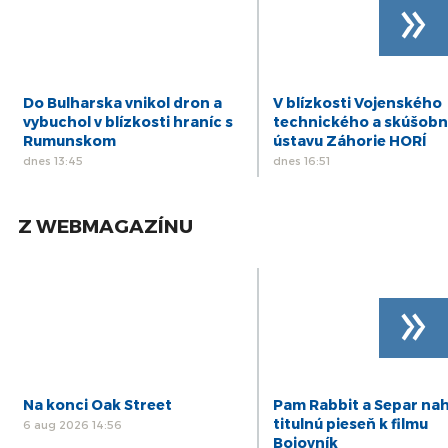
»
Do Bulharska vnikol dron a
V blízkosti Vojenského
vybuchol v blízkosti hraníc s
technického a skúšob
Rumunskom
ústavu Záhorie HORÍ
dnes 13:45
dnes 16:51
Z WEBMAGAZÍNU
»
Na konci Oak Street
Pam Rabbit a Separ nah
titulnú pieseň k filmu
6 aug 2026 14:56
Bojovník