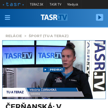
TERAZ.SK
TASR TV
Vtedy.sk
VYSIELANIE
RELÁCIE
RELÁCIE
ŠPORT (TU A TERAZ)
SPRAVODAJSTVO
KONTAKT
ARCHÍV
PREHRAŤ
ČERŇANSKÁ: V