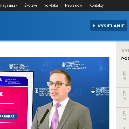
agazín.sk
Školské
Vo vlaku
News now
Kontakty
VYSIELANIE
VY
PO
6
aug
5
aug
5
PREHRAŤ
aug