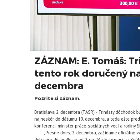
ZÁZNAM: E. Tomáš: T
tento rok doručený na
decembra
Pozrite si záznam.
Bratislava 2. decembra (TASR) - Trinásty dôchodok 
najneskôr do dátumu 19. decembra, a teda ešte pred
konferencii minister práce, sociálnych vecí a rodiny 
„Presne dnes, 2. decembra, začíname oficiálne vyp
doba pre dôchodky je od 2. do 24. dňa v mesiaci. Kv