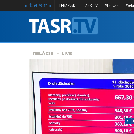
TERAZ.SK
TASR TV
Vtedy.sk
Webm
VYSIELANIE
RELÁCIE
SPRAVODAJSTVO
RELÁCIE
LIVE
KONTAKT
ARCHÍV