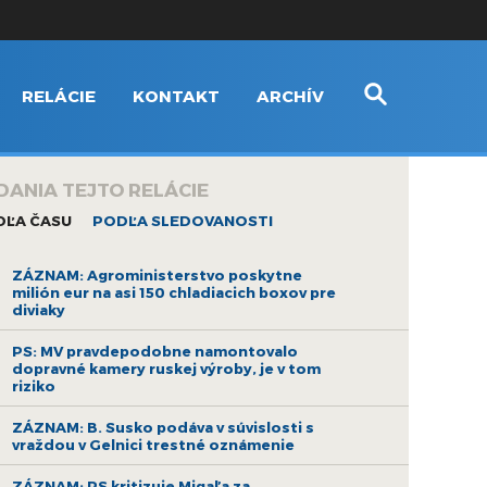
RELÁCIE
KONTAKT
ARCHÍV
DANIA TEJTO RELÁCIE
DĽA ČASU
PODĽA SLEDOVANOSTI
ZÁZNAM: Agroministerstvo poskytne
milión eur na asi 150 chladiacich boxov pre
diviaky
PS: MV pravdepodobne namontovalo
dopravné kamery ruskej výroby, je v tom
riziko
ZÁZNAM: B. Susko podáva v súvislosti s
vraždou v Gelnici trestné oznámenie
ZÁZNAM: PS kritizuje Migaľa za