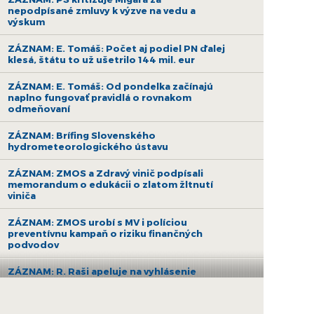
nepodpísané zmluvy k výzve na vedu a
výskum
ZÁZNAM: E. Tomáš: Počet aj podiel PN ďalej
klesá, štátu to už ušetrilo 144 mil. eur
ZÁZNAM: E. Tomáš: Od pondelka začínajú
naplno fungovať pravidlá o rovnakom
odmeňovaní
ZÁZNAM: Brífing Slovenského
hydrometeorologického ústavu
ZÁZNAM: ZMOS a Zdravý vinič podpísali
memorandum o edukácii o zlatom žltnutí
viniča
ZÁZNAM: ZMOS urobí s MV i políciou
preventívnu kampaň o riziku finančných
podvodov
ZÁZNAM: R. Raši apeluje na vyhlásenie
druhej výzvy na nákup bezemisných
autobusov