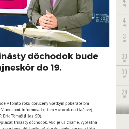
4
aug
4
aug
3
aug
rinásty dôchodok bude
30
júl
jneskôr do 19.
30
júl
28
júl
bude v tomto roku doručený všetkým poberateľom
 Vianocami. Informoval o tom v utorok na tlačovej
27
SR Erik Tomáš (Hlas-SD).
júl
lácať trinásty dôchodok. Ako je už známe, výplatná
ôli trinástemu dôchodku však v decembri chceme túto