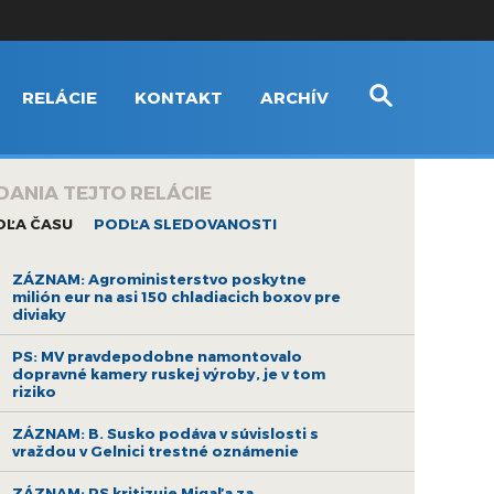
RELÁCIE
KONTAKT
ARCHÍV
DANIA TEJTO RELÁCIE
DĽA ČASU
PODĽA SLEDOVANOSTI
ZÁZNAM: Agroministerstvo poskytne
milión eur na asi 150 chladiacich boxov pre
diviaky
PS: MV pravdepodobne namontovalo
dopravné kamery ruskej výroby, je v tom
riziko
ZÁZNAM: B. Susko podáva v súvislosti s
vraždou v Gelnici trestné oznámenie
ZÁZNAM: PS kritizuje Migaľa za