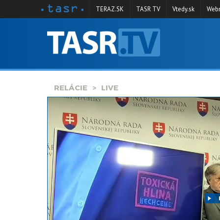
TERAZ.SK
TASR TV
Vtedy.sk
Webm
VYSIELANIE
RELÁCIE
SPRAVODAJSTVO
RELÁCIE
LIVE
KONTAKT
ARCHÍV