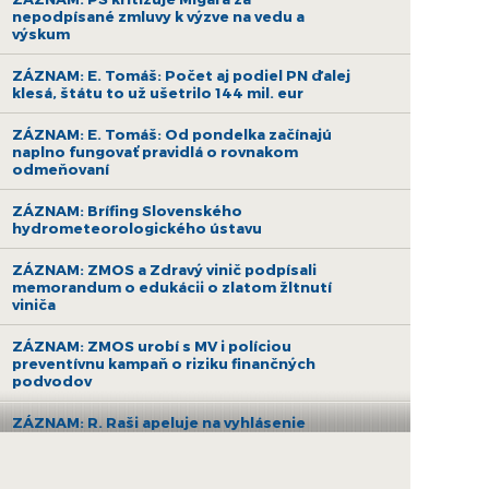
nepodpísané zmluvy k výzve na vedu a
výskum
ZÁZNAM: E. Tomáš: Počet aj podiel PN ďalej
klesá, štátu to už ušetrilo 144 mil. eur
ZÁZNAM: E. Tomáš: Od pondelka začínajú
naplno fungovať pravidlá o rovnakom
odmeňovaní
ZÁZNAM: Brífing Slovenského
hydrometeorologického ústavu
ZÁZNAM: ZMOS a Zdravý vinič podpísali
memorandum o edukácii o zlatom žltnutí
viniča
ZÁZNAM: ZMOS urobí s MV i políciou
preventívnu kampaň o riziku finančných
podvodov
ZÁZNAM: R. Raši apeluje na vyhlásenie
druhej výzvy na nákup bezemisných
autobusov