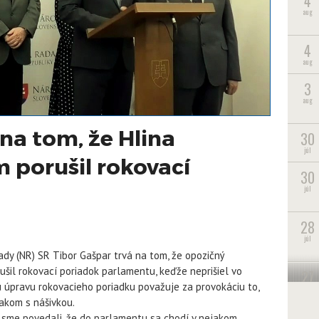
4
aug
4
aug
3
aug
na tom, že Hlina
30
júl
porušil rokovací
30
júl
28
júl
ady (NR) SR Tibor Gašpar trvá na tom, že opozičný
ušil rokovací poriadok parlamentu, keďže neprišiel vo
27
úpravu rokovacieho poriadku považuje za provokáciu to,
júl
sakom s nášivkou.
me povedali, že do parlamentu sa chodí v nejakom