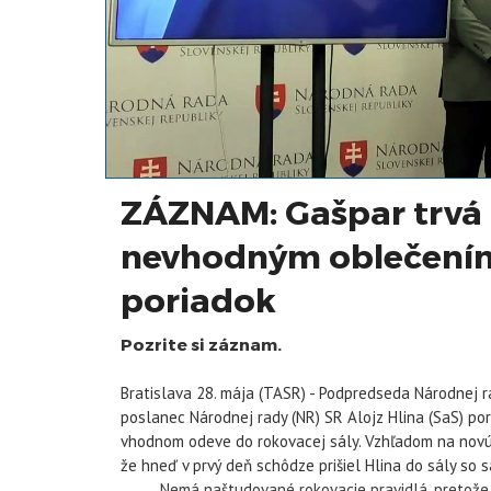
ZÁZNAM: Gašpar trvá 
nevhodným oblečením 
poriadok
Pozrite si záznam.
Bratislava 28. mája (TASR) - Podpredseda Národnej r
poslanec Národnej rady (NR) SR Alojz Hlina (SaS) por
vhodnom odeve do rokovacej sály. Vzhľadom na novú 
že hneď v prvý deň schôdze prišiel Hlina do sály so 
„Nemá naštudované rokovacie pravidlá, pretože s