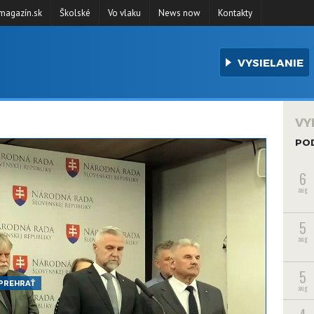
agazín.sk
Školské
Vo vlaku
News now
Kontakty
VYSIELANIE
VY
PO
6
aug
5
aug
5
PREHRAŤ
aug