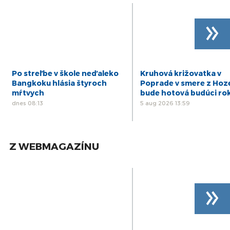
»
Po streľbe v škole neďaleko
Kruhová križovatka v
Bangkoku hlásia štyroch
Poprade v smere z Hoz
mŕtvych
bude hotová budúci ro
dnes 08:13
5 aug 2026 13:59
Z WEBMAGAZÍNU
»