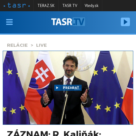
TERAZ.SK
TASR TV
Vtedy.sk
VYSIELANIE
RELÁCIE
RELÁCIE
LIVE
SPRAVODAJSTVO
KONTAKT
ARCHÍV
PREHRAŤ
ZÁZNAM: R. Kaliňák: