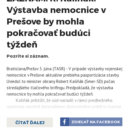
Výstavba nemocnice v
Prešove by mohla
pokračovať budúci
týždeň
Pozrite si záznam.
Bratislava/Prešov 3. júna (TASR) - V prípade výstavby vojenskej
nemocnice v Prešove aktuálne prebieha pasportizácia stavby.
Uviedol to minister obrany Robert
Kaliňák
(Smer-SD) počas
stredajšieho tlačového brífingu. Predpokladá, že výstavba
nemocnice by mohla pokračovať budúci týždeň.
Kaliňák
priblížil, že súd nariadil v rámci predbežného
opatrenia umožniť doterajšiemu zhotoviteľovi urobiť si vlastné
vzorky pre prípadné mimosúdne alebo súdne vyrovnanie. Nové
konzorcium preto momentálne preberá stavenisko a postupne
ZDIEĽAŤ NA FACEBOOK
ČÍTAŤ ĎALEJ
začne so samotnou výstavbou.