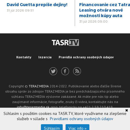
David Guetta prepíše dejiny!
Financovanie cez Tatr
Leasing otvára nové
31 júl 2026 09:51
možnosti kúpy auta
31 júl 2026 09:00
Kontakty
Inzercia
Pravidlá ochrany osobných údajov
Copyright ©
TERAZ MEDIA
2014-2022. Publikovanie alebo ďalšie šírenie
obsahu správ zo zdrojov TERAZ MEDIA je bez predchádzajúceho písomného
súhlasu TERAZ MEDIA výslovne zakázané. Ak máte pre nás tip alebo
zaujímavé informácie, fotografie, zvuky či videá, kontaktujte nás na
info@terazmedia.sk
, resp. telefonicky na +421 2 59 210 419.
✖
Žiadosť o zverejnenie opravy v zmysle zákona o publikáciách je možné zaslať
Súhlasím s použitím cookies na TASR.TV, ktoré využívame na zlepšenie
na adresu oprava@tasr.sk.
služieb v súlade s
Pravidlami ochrany osobných údajov
Web design and technology by
ADIT
.
Oznámenie prevádzkovateľa podľa § 11a zákona č. 265/2022 Z. z.
Súhlasím
Viac info »