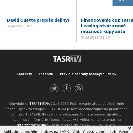
David Guetta prepíše dejiny!
Financovanie cez Tatr
Leasing otvára nové
31 júl 2026 09:51
možnosti kúpy auta
31 júl 2026 09:00
Kontakty
Inzercia
Pravidlá ochrany osobných údajov
Copyright ©
TERAZ MEDIA
2014-2022. Publikovanie alebo ďalšie šírenie
obsahu správ zo zdrojov TERAZ MEDIA je bez predchádzajúceho písomného
súhlasu TERAZ MEDIA výslovne zakázané. Ak máte pre nás tip alebo
zaujímavé informácie, fotografie, zvuky či videá, kontaktujte nás na
info@terazmedia.sk
, resp. telefonicky na +421 2 59 210 419.
✖
Žiadosť o zverejnenie opravy v zmysle zákona o publikáciách je možné zaslať
Súhlasím s použitím cookies na TASR.TV, ktoré využívame na zlepšenie