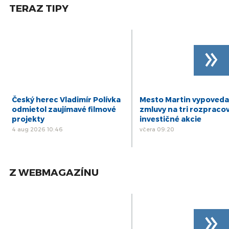
júl
TERAZ TIPY
mládeži vychovávajú nie desiatky, ale stovky športovcov do
budúcnosti, ktorí nám môžu priniesť výsledky,“ uzatvoril
prezident SPF Ivan Šulek.
»
Český herec Vladimír Polívka
Mesto Martin vypoveda
odmietol zaujímavé filmové
zmluvy na tri rozpraco
projekty
investičné akcie
4 aug 2026 10:46
včera 09:20
Z WEBMAGAZÍNU
»