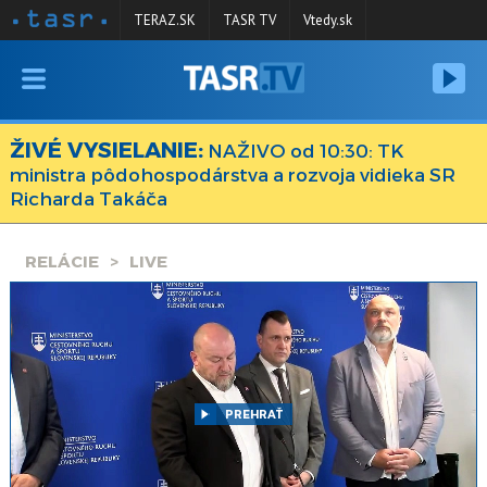
TERAZ.SK
TASR TV
Vtedy.sk
VYSIELANIE
RELÁCIE
ŽIVÉ VYSIELANIE:
NAŽIVO od 10:30: TK
ministra pôdohospodárstva a rozvoja vidieka SR
SPRAVODAJSTVO
Richarda Takáča
KONTAKT
RELÁCIE
LIVE
ARCHÍV
PREHRAŤ