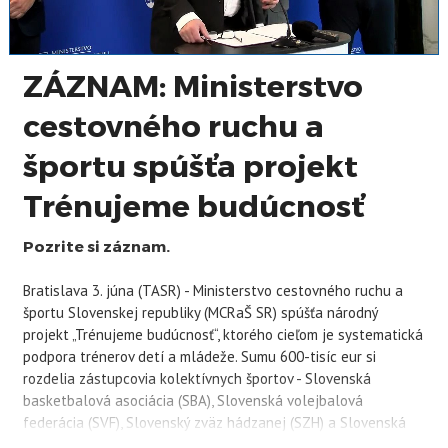
ZÁZNAM: Ministerstvo
cestovného ruchu a
športu spúšťa projekt
Trénujeme budúcnosť
Pozrite si záznam.
Bratislava 3. júna (TASR) - Ministerstvo cestovného ruchu a
športu Slovenskej republiky (MCRaŠ SR) spúšťa národný
projekt „Trénujeme budúcnosť“, ktorého cieľom je systematická
podpora trénerov detí a mládeže. Sumu 600-tisíc eur si
rozdelia zástupcovia kolektívnych športov - Slovenská
basketbalová asociácia (SBA), Slovenská volejbalová
federácia (SVF), Slovenský zväz hádzanej (SZH) a Slovenská
plavecká federácia (SPF). K vzniku projektu prišlo na základe