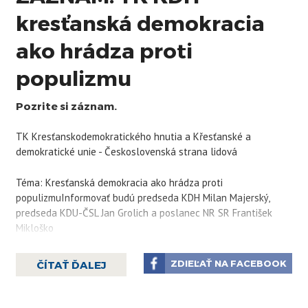
kresťanská demokracia
ako hrádza proti
populizmu
Pozrite si záznam.
TK Kresťanskodemokratického hnutia a Křesťanské a
demokratické unie - Československá strana lidová
Téma: Kresťanská demokracia ako hrádza proti
populizmu
Informovať budú predseda KDH Milan Majerský,
predseda KDU-ČSL Jan Grolich a poslanec NR SR František
Mikloško
ZDIEĽAŤ NA FACEBOOK
ČÍTAŤ ĎALEJ