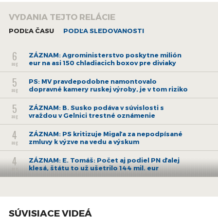
VYDANIA TEJTO RELÁCIE
PODĽA ČASU
PODĽA SLEDOVANOSTI
6
ZÁZNAM: Agroministerstvo poskytne milión
eur na asi 150 chladiacich boxov pre diviaky
aug
5
PS: MV pravdepodobne namontovalo
dopravné kamery ruskej výroby, je v tom riziko
aug
5
ZÁZNAM: B. Susko podáva v súvislosti s
vraždou v Gelnici trestné oznámenie
aug
4
ZÁZNAM: PS kritizuje Migaľa za nepodpísané
zmluvy k výzve na vedu a výskum
aug
4
ZÁZNAM: E. Tomáš: Počet aj podiel PN ďalej
klesá, štátu to už ušetrilo 144 mil. eur
aug
3
ZÁZNAM: E. Tomáš: Od pondelka začínajú
naplno fungovať pravidlá o rovnakom
aug
odmeňovaní
SÚVISIACE VIDEÁ