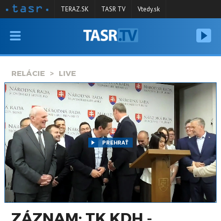
TERAZ.SK
TASR TV
Vtedy.sk
VYSIELANIE
RELÁCIE
RELÁCIE
LIVE
SPRAVODAJSTVO
KONTAKT
ARCHÍV
PREHRAŤ
ZÁZNAM: TK KDH -