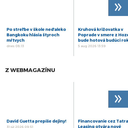
»
Po streľbe v škole neďaleko
Kruhová križovatka v
Bangkoku hlásia štyroch
Poprade v smere z Hoz
mŕtvych
bude hotová budúci ro
dnes 08:13
5 aug 2026 13:59
Z WEBMAGAZÍNU
»
David Guetta prepíše dejiny!
Financovanie cez Tatr
Leasing otvára nové
31 júl 2026 09:51