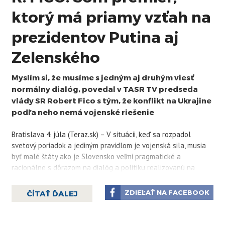
ktorý má priamy vzťah na
prezidentov Putina aj
Zelenského
Myslím si, že musíme s jedným aj druhým viesť
normálny dialóg, povedal v TASR TV predseda
vlády SR Robert Fico s tým, že konflikt na Ukrajine
podľa neho nemá vojenské riešenie
Bratislava 4. júla (Teraz.sk) – V situácii, keď sa rozpadol
svetový poriadok a jediným pravidlom je vojenská sila, musia
byť malé štáty ako je Slovensko veľmi pragmatické a
racionálne s dôrazom na dialóg a politiku realizovanú na
všetky štyri svetové strany. „Som premiér, ktorý má priamy
vzťah na prezidenta Putina aj na prezidenta Zelenského, lebo
ZDIEĽAŤ NA FACEBOOK
ČÍTAŤ ĎALEJ
si myslím, že musíme s jedným aj druhým viesť normálny
dialóg,“ povedal v TASR TV predseda vlády SR Robert Fico.