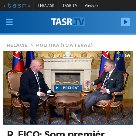
TERAZ.SK
TASR TV
Vtedy.sk
VYSIELANIE
RELÁCIE
RELÁCIE
POLITIKA (TU A TERAZ)
SPRAVODAJSTVO
KONTAKT
ARCHÍV
PREHRAŤ
R. FICO: Som premiér,