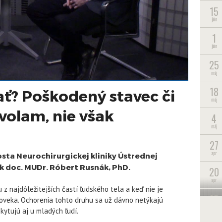
15
jún
1
jún
25
máj
18
ť? Poškodený stavec či
máj
volam, nie však
4
máj
27
apr
sta Neurochirurgickej kliniky Ústrednej
 doc. MUDr. Róbert Rusnák, PhD.
20
apr
 z najdôležitejších častí ľudského tela a keď nie je
13
loveka. Ochorenia tohto druhu sa už dávno netýkajú
apr
skytujú aj u mladých ľudí.