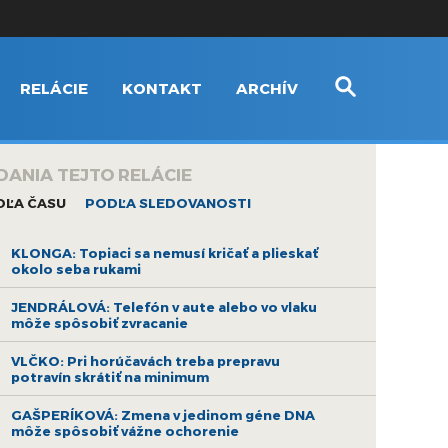
RELÁCIE
KONTAKT
ARCHÍV
DANIA TEJTO RELÁCIE
DĽA ČASU
PODĽA SLEDOVANOSTI
KLONGA: Topiaci sa nemusí kričať a plieskať
okolo seba rukami
JENDRÁLOVÁ: Telefón v aute alebo vo vlaku
môže spôsobiť zvracanie
VLČKO: Pri horúčavách treba prepravu
potravín skrátiť na minimum
GAŠPERÍKOVÁ: Zmena v jedinom géne DNA
môže spôsobiť vážne ochorenie