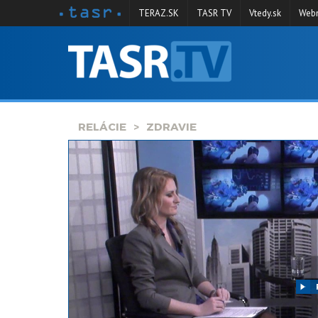
TERAZ.SK
TASR TV
Vtedy.sk
Webm
VYSIELANIE
RELÁCIE
SPRAVODAJSTVO
RELÁCIE
ZDRAVIE
KONTAKT
ARCHÍV