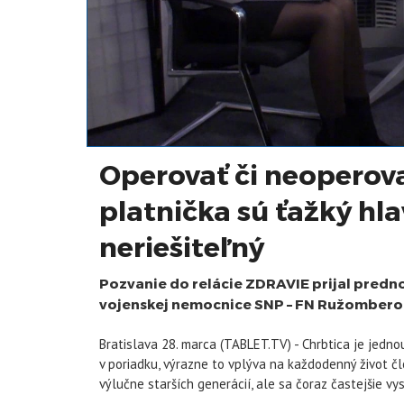
Operovať či neoperova
platnička sú ťažký hla
neriešiteľný
Pozvanie do relácie ZDRAVIE prijal predno
vojenskej nemocnice SNP – FN Ružomberok
Bratislava 28. marca (TABLET.TV) - Chrbtica je jednou
v poriadku, výrazne to vplýva na každodenný život č
výlučne starších generácií, ale sa čoraz častejšie vy