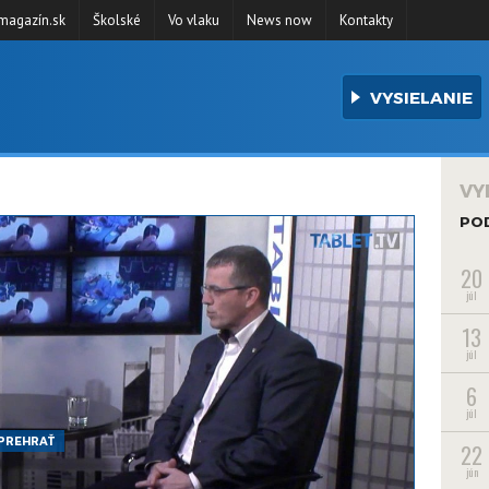
agazín.sk
Školské
Vo vlaku
News now
Kontakty
VYSIELANIE
VY
PO
20
júl
13
júl
6
júl
PREHRAŤ
22
jún