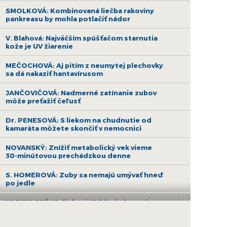
SMOLKOVÁ: Kombinovaná liečba rakoviny
pankreasu by mohla potlačiť nádor
V. Blahová: Najväčším spúšťačom starnutia
kože je UV žiarenie
MEČOCHOVÁ: Aj pitím z neumytej plechovky
sa dá nakaziť hantavírusom
JANČOVIČOVÁ: Nadmerné zatínanie zubov
môže preťažiť čeľusť
Dr. PENESOVÁ: S liekom na chudnutie od
kamaráta môžete skončiť v nemocnici
NOVANSKÝ: Znížiť metabolický vek vieme
30-minútovou prechádzkou denne
S. HOMEROVÁ: Zuby sa nemajú umývať hneď
po jedle
VACHULOVÁ: Neliečený tlak krvi ohrozuje
zdravie srdca, ale aj erekciu