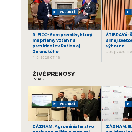
PREHRAŤ
R. FICO: Som premiér, ktorý
ŠTIBRAVÁ: Š
má priamy vzťah na
silnej sveto
prezidentov Putina aj
výborné
Zelenského
4 aug 2026 11:
4 júl 2026 07:48
ŽIVÉ PRENOSY
VIAC»
PREHRAŤ
ZÁZNAM: Agroministerstvo
ZÁZNAM: B.
poskytne milión eur na asi
súvislosti s