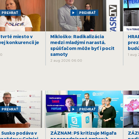
10
PREHRAŤ
PREHRAŤ
11
tvrté miesto v
Mikloško: Radikalizácia
HRAB
vej konkurencii je
medzi mladými narastá,
prez
spúšťačom môže byť i pocit
budú
12
samoty
00
1 aug
2 aug 2026 06:00
PREHRAŤ
PREHRAŤ
 Susko podáva v
ZÁZNAM: PS kritizuje Migaľa
ZÁZN
 vraždou v Gelnici
za nepodpísané zmluvy k
podie