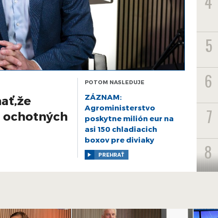
4
5
6
POTOM NASLEDUJE
ZÁZNAM:
nať,že
Agroministerstvo
7
e ochotných
poskytne milión eur na
asi 150 chladiacich
boxov pre diviaky
8
PREHRAŤ
9