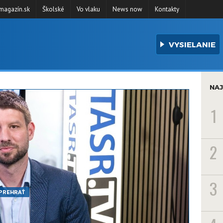
agazín.sk
Školské
Vo vlaku
News now
Kontakty
VYSIELANIE
NAJ
1
2
3
PREHRAŤ