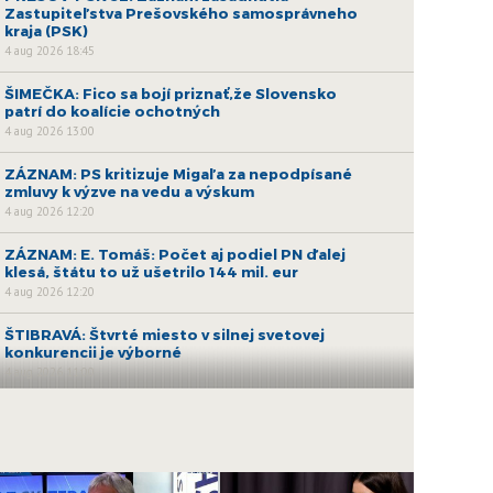
Zastupiteľstva Prešovského samosprávneho
kraja (PSK)
4 aug 2026 18:45
ŠIMEČKA: Fico sa bojí priznať,že Slovensko
patrí do koalície ochotných
4 aug 2026 13:00
ZÁZNAM: PS kritizuje Migaľa za nepodpísané
zmluvy k výzve na vedu a výskum
4 aug 2026 12:20
ZÁZNAM: E. Tomáš: Počet aj podiel PN ďalej
klesá, štátu to už ušetrilo 144 mil. eur
4 aug 2026 12:20
ŠTIBRAVÁ: Štvrté miesto v silnej svetovej
konkurencii je výborné
4 aug 2026 11:00
ZÁZNAM: E. Tomáš: Od pondelka začínajú
naplno fungovať pravidlá o rovnakom
odmeňovaní
3 aug 2026 14:07