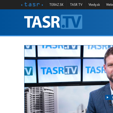
TERAZ.SK
TASR TV
Vtedy.sk
Webm
VYSIELANIE
RELÁCIE
SPRAVODAJSTVO
KONTAKT
ARCHÍV