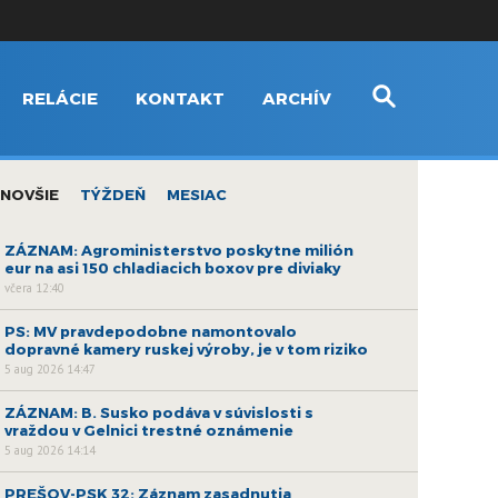
RELÁCIE
KONTAKT
ARCHÍV
NOVŠIE
TÝŽDEŇ
MESIAC
ZÁZNAM: Agroministerstvo poskytne milión
eur na asi 150 chladiacich boxov pre diviaky
včera 12:40
PS: MV pravdepodobne namontovalo
dopravné kamery ruskej výroby, je v tom riziko
5 aug 2026 14:47
ZÁZNAM: B. Susko podáva v súvislosti s
vraždou v Gelnici trestné oznámenie
5 aug 2026 14:14
PREŠOV-PSK 32: Záznam zasadnutia