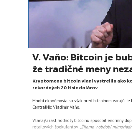
V. Vaňo: Bitcoin je bu
že tradičné meny nez
Kryptomena bitcoin vlani vystrelila ako ko
rekordných 20 tisíc dolárov.
Mnohí ekonómovia sa však pred bitcoinom varujú. Je
CentralNic Vladimír Vaňo.
Vlaňajší rast hodnoty bitcoinu spôsobil enormný dop
retailových špekulantov.
„Žijeme v období mimoriadn