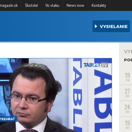
agazín.sk
Školské
Vo vlaku
News now
Kontakty
VYSIELANIE
VY
PO
19
sep
27
jún
24
jún
PREHRAŤ
19
jún