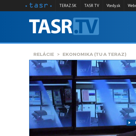
TERAZ.SK
TASR TV
Vtedy.sk
Webm
VYSIELANIE
RELÁCIE
SPRAVODAJSTVO
RELÁCIE
EKONOMIKA (TU A TERAZ)
KONTAKT
ARCHÍV