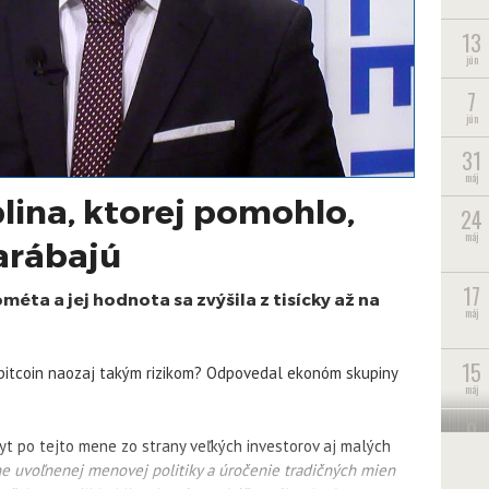
13
jún
7
jún
31
máj
blina, ktorej pomohlo,
24
máj
arábajú
17
méta a jej hodnota sa zvýšila z tisícky až na
máj
15
 bitcoin naozaj takým rizikom? Odpovedal ekonóm skupiny
máj
9
yt po tejto mene zo strany veľkých investorov aj malých
máj
e uvoľnenej menovej politiky a úročenie tradičných mien