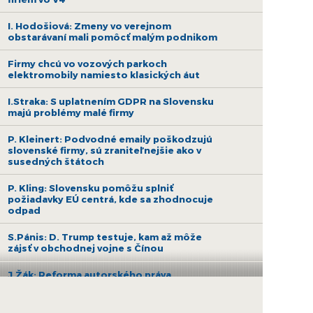
I. Hodošiová: Zmeny vo verejnom
obstarávaní mali pomôcť malým podnikom
Firmy chcú vo vozových parkoch
elektromobily namiesto klasických áut
I.Straka: S uplatnením GDPR na Slovensku
majú problémy malé firmy
P. Kleinert: Podvodné emaily poškodzujú
slovenské firmy, sú zraniteľnejšie ako v
susedných štátoch
P. Kling: Slovensku pomôžu splniť
požiadavky EÚ centrá, kde sa zhodnocuje
odpad
S.Pánis: D. Trump testuje, kam až môže
zájsť v obchodnej vojne s Čínou
J.Žák: Reforma autorského práva
necenzuruje internet a médiám nezaručí
viac peňazí