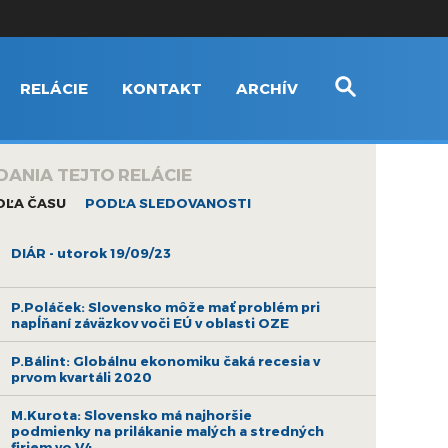
RELÁCIE
KONTAKT
ARCHÍV
DANIA TEJTO RELÁCIE
DĽA ČASU
PODĽA SLEDOVANOSTI
DIÁR - utorok 19/09/23
P.Poláček: Slovensko môže mať problém pri
napĺňaní záväzkov voči EÚ v oblasti OZE
P.Bálint: Globálnu ekonomiku čaká recesia v
prvom kvartáli 2020
M.Kurota: Slovensko má najhoršie
podmienky na prilákanie malých a stredných
firiem vo V4