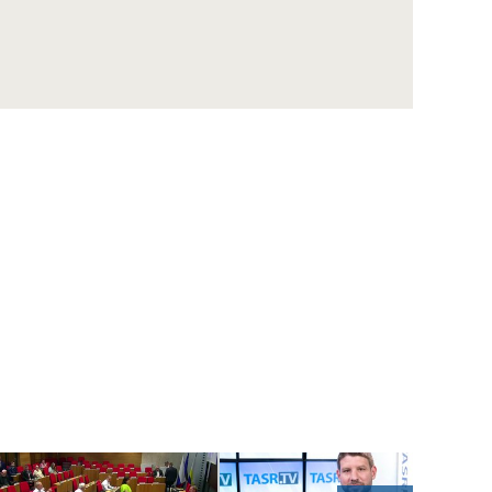
M. Ferenec: IT sektor na Slovensku brzdí
nedostatok kvalitných ľudí
P.Bálint: Ceny ropy pôjdu ešte skôr nahor
akoby mali stagnovať
V. Sirotka: Daňové licencie nechýbajú,
celkovo sa podmienky pre malé firmy
nezlepšujú
M. Finka: Na Slovensku je 40-50
prirodzených regiónov pre spoločné
riešenia Smart cities
V.Páleník: Dôchodkový strop by sa mal skôr
viazať na vek dožitia v dobrom zdraví
M.Pribila: Posudzovanie uhlíkovej stopy pri
stavbách môže byť v EÚ o dva roky povinné
J. Žák: Novela od apríla zrovnoprávni
tradičných taxikárov a aplikácie ponúkajúce
taxislužby
K.Šumichrastová: Slovensko môže mať