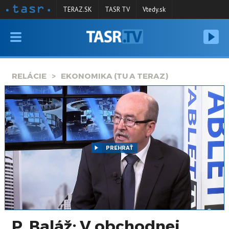
TERAZ.SK
TASR TV
Vtedy.sk
VYSIELANIE
RELÁCIE
RELÁCIE
EKONOMIKA (TU A TERAZ)
SPRAVODAJSTVO
KONTAKT
ARCHÍV
PREHRAŤ
P. Baláž: V obchodnej