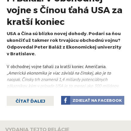
vojne s Čínou ťahá USA za
kratší koniec
USA a Čína sú blízko novej dohody. Podarí sa ňou
ukončiť už takmer rok trvajúcu obchodnú vojnu?
Odpovedal Peter Baláž z Ekonomickej univerzity
v Bratislave.
V obchodnej vojne ťahali za kratší koniec Američania.
„Americká ekonomika je viac závislá na čínskej, ako je to
naopak. Čínsky trh znamená 1,4 miliardy potenciálnych
zákazníkov, kým v prípade USA je to menej ako 300 miliónov.
Navýšenie ciel znamená zdraženie výrobkov, ktoré prichádzajú
do USA a to zaplatí americký volič. Navyše, polovicu čínskeho
ZDIEĽAŤ NA FACEBOOK
ČÍTAŤ ĎALEJ
vývozu do USA tvorí vývoz amerických firiem pôsobiacich
v Číne,“
vysvetlil Baláž.
Hoci po uzavretí dohody budú môcť Američania opäť vyvážať
VYDANIA TEJTO RELÁCIE