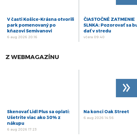
V časti Košice-Krásna otvorili
ČIASTOČNÉ ZATMENIE
park pomenovaný po
SLNKA: Pozorovať sa b
kňazovi Semivanovi
dať v stredu
6 aug 2026 20:16
včera 09:40
Z WEBMAGAZÍNU
»
Skenovať Lidl Plus sa oplatí:
Na konci Oak Street
Ušetrite viac ako 30% z
6 aug 2026 14:56
nákupu
6 aug 2026 17:23