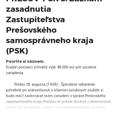
zasadnutia
Zastupiteľstva
Prešovského
samosprávneho kraja
(PSK)
Pozrite si záznam.
Krajskí poslanci schválili vyše 48.000 eur pre sociálne
zariadenia
Prešov 28. augusta (TASR) - Špeciálne vybavenie
potrebné pri starostlivosti o klientov sociálnych služieb si
bude môcť zaobstarať osem zariadení v správe Prešovského
samosprávneho kraja. Pomôžu im pritom dotácie z ministerstva
práce, ale aj peniaze určené na spolufinancovanie vo výške
viac ako 48.000 eur, ktoré im na pondelkovom zastupiteľstve