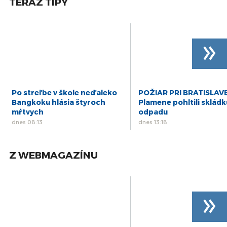
TERAZ TIPY
»
Po streľbe v škole neďaleko
POŽIAR PRI BRATISLAVE
Bangkoku hlásia štyroch
Plamene pohltili skládk
mŕtvych
odpadu
dnes 08:13
dnes 13:18
Z WEBMAGAZÍNU
»