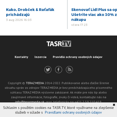
Kuko, Drobček & Raťafák
Skenovať Lidl Plus sa op
prichádzajú
Ušetrite viac ako 30% z
nákupu
3 aug 2026 16:03
včera 17:23
Kontakty
Inzercia
Pravidlá ochrany osobných údajov
Copyright ©
TERAZ MEDIA
2014-2022. Publikovanie alebo ďalšie šírenie
obsahu správ zo zdrojov TERAZ MEDIA je bez predchádzajúceho písomného
súhlasu TERAZ MEDIA výslovne zakázané. Ak máte pre nás tip alebo
zaujímavé informácie, fotografie, zvuky či videá, kontaktujte nás na
info@terazmedia.sk
, resp. telefonicky na +421 2 59 210 419.
✖
Žiadosť o zverejnenie opravy v zmysle zákona o publikáciách je možné zaslať
Súhlasím s použitím cookies na TASR.TV, ktoré využívame na zlepšenie
na adresu oprava@tasr.sk.
služieb v súlade s
Pravidlami ochrany osobných údajov
Web design and technology by
ADIT
.