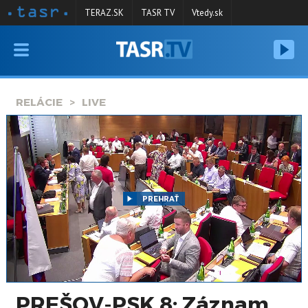
TERAZ.SK
TASR TV
Vtedy.sk
VYSIELANIE
RELÁCIE
RELÁCIE
LIVE
SPRAVODAJSTVO
KONTAKT
ARCHÍV
PREHRAŤ
PREŠOV-PSK 8: Záznam