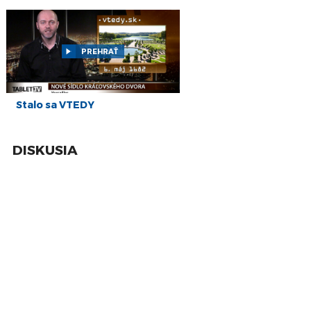
14
Stalo sa TENTO TÝŽDEŇ: Prvá letuška a prvá
žena na Evereste
máj
7
Stalo sa TENTO TÝŽDEŇ: Zlatá medaila na MS v
hokeji a otvorenie bratislavskej ZOO
PREHRAŤ
máj
30
Stalo sa TENTO TÝŽDEŇ: Z Paríža do Versailles
a potopenie parníka Lusitania
apr
Stalo sa VTEDY
23
Stalo sa TENTO TÝŽDEŇ: Prvý vesmírny turista
a najväčšie nešťastie v dejinách jadrovej
apr
energetiky
DISKUSIA
16
Stalo sa TENTO TÝŽDEŇ: Oscar za Obchod na
korze a zvolenie Benedikta za pápeža
apr
9
Stalo sa TENTO TÝŽDEŇ: Gagarinov let a
vyplávanie Titanicu
apr
2
Stalo sa TENTO TÝŽDEŇ: Tvorca scrabble a
piaty vesmírny turista
apr
26
Stalo sa TENTO TÝŽDEŇ: Predaj Aljašky a
zatmenie Slnka
mar