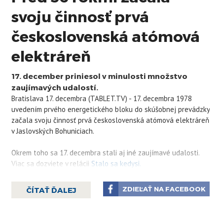
svoju činnosť prvá
československá atómová
elektráreň
17. december priniesol v minulosti množstvo
zaujímavých udalostí.
Bratislava 17. decembra (TABLET.TV) - 17. decembra 1978
uvedením prvého energetického bloku do skúšobnej prevádzky
začala svoju činnosť prvá československá atómová elektráreň
v Jaslovských Bohuniciach.
Okrem toho sa 17. decembra stali aj iné zaujímavé udalosti.
Viac sa dozviete v relácii
Stalo sa kedysi.
ZDIEĽAŤ NA FACEBOOK
ČÍTAŤ ĎALEJ