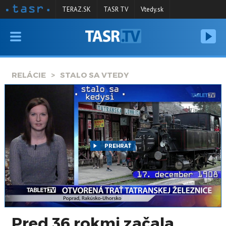
TERAZ.SK
TASR TV
Vtedy.sk
VYSIELANIE
RELÁCIE
RELÁCIE
STALO SA VTEDY
SPRAVODAJSTVO
KONTAKT
ARCHÍV
PREHRAŤ
Pred 36 rokmi začala