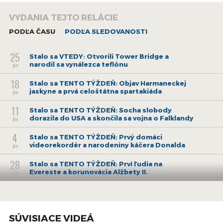
VYDANIA TEJTO RELÁCIE
PODĽA ČASU
PODĽA SLEDOVANOSTI
25
Stalo sa VTEDY: Otvorili Tower Bridge a
narodil sa vynálezca teflónu
jún
18
Stalo sa TENTO TÝŽDEŇ: Objav Harmaneckej
jaskyne a prvá celoštátna spartakiáda
jún
11
Stalo sa TENTO TÝŽDEŇ: Socha slobody
dorazila do USA a skončila sa vojna o Falklandy
jún
4
Stalo sa TENTO TÝŽDEŇ: Prvý domáci
videorekordér a narodeniny káčera Donalda
jún
28
Stalo sa TENTO TÝŽDEŇ: Prví ľudia na
Evereste a korunovácia Alžbety II.
máj
21
Stalo sa TENTO TÝŽDEŇ: Perzská ríša v rukách
Alexandra Veľkého a najväčšie letecké
máj
nešťastie
SÚVISIACE VIDEÁ