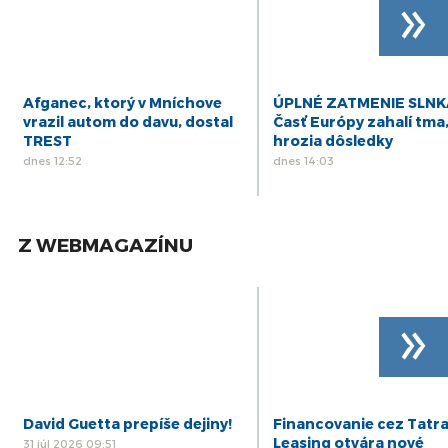
»
Afganec, ktorý v Mníchove
ÚPLNÉ ZATMENIE SLNK
vrazil autom do davu, dostal
Časť Európy zahalí tma
TREST
hrozia dôsledky
dnes 12:52
dnes 14:03
Z WEBMAGAZÍNU
»
David Guetta prepíše dejiny!
Financovanie cez Tatr
Leasing otvára nové
31 júl 2026 09:51