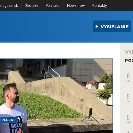
agazín.sk
Školské
Vo vlaku
News now
Kontakty
VYSIELANIE
VY
PO
6
aug
5
aug
5
PREHRAŤ
aug