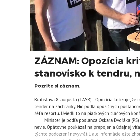
ZÁZNAM: Opozícia kri
stanovisko k tendru, n
Pozrite si záznam.
Bratislava 8. augusta (TASR) - Opozícia kritizuje, že
tender na záchranky. Nič podľa opozičných poslancov
šéfa rezortu. Uviedli to na piatkových tlačových kon
Minister je podľa poslanca Oskara Dvořáka (PS) na
nevie. Opätovne poukázal na prepojenia údajnej víťa
týchto podozrení nevyvrátil, ale informácie ešte zhor