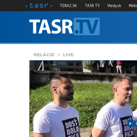
TERAZ.SK
TASR TV
Vtedy.sk
Webm
VYSIELANIE
RELÁCIE
SPRAVODAJSTVO
RELÁCIE
LIVE
KONTAKT
ARCHÍV