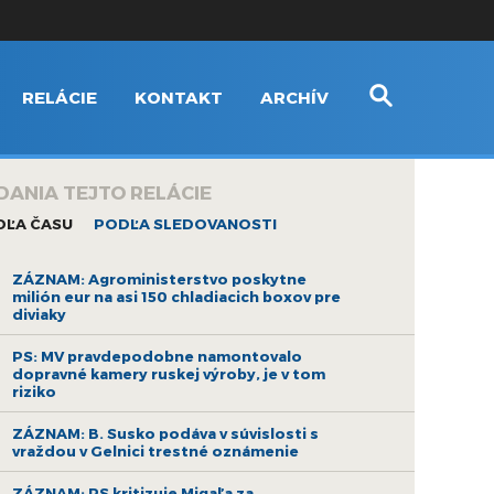
RELÁCIE
KONTAKT
ARCHÍV
DANIA TEJTO RELÁCIE
DĽA ČASU
PODĽA SLEDOVANOSTI
ZÁZNAM: Agroministerstvo poskytne
milión eur na asi 150 chladiacich boxov pre
diviaky
PS: MV pravdepodobne namontovalo
dopravné kamery ruskej výroby, je v tom
riziko
ZÁZNAM: B. Susko podáva v súvislosti s
vraždou v Gelnici trestné oznámenie
ZÁZNAM: PS kritizuje Migaľa za