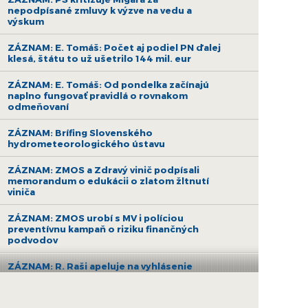
nepodpísané zmluvy k výzve na vedu a
výskum
ZÁZNAM: E. Tomáš: Počet aj podiel PN ďalej
klesá, štátu to už ušetrilo 144 mil. eur
ZÁZNAM: E. Tomáš: Od pondelka začínajú
naplno fungovať pravidlá o rovnakom
odmeňovaní
ZÁZNAM: Brífing Slovenského
hydrometeorologického ústavu
ZÁZNAM: ZMOS a Zdravý vinič podpísali
memorandum o edukácii o zlatom žltnutí
viniča
ZÁZNAM: ZMOS urobí s MV i políciou
preventívnu kampaň o riziku finančných
podvodov
ZÁZNAM: R. Raši apeluje na vyhlásenie
druhej výzvy na nákup bezemisných
autobusov