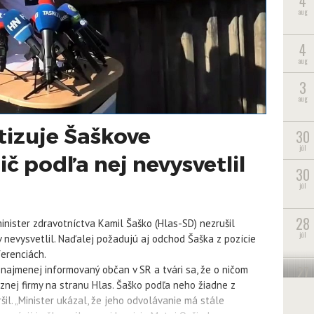
4
aug
4
aug
3
aug
tizuje Šaškove
30
júl
ič podľa nej nevysvetlil
30
júl
28
 minister zdravotníctva Kamil Šaško (Hlas-SD) nezrušil
júl
 nevysvetlil. Naďalej požadujú aj odchod Šaška z pozície
ferenciách.
27
jmenej informovaný občan v SR a tvári sa, že o ničom
júl
znej firmy na stranu Hlas. Šaško podľa neho žiadne z
šil. „Minister ukázal, že jeho odvolávanie má stále