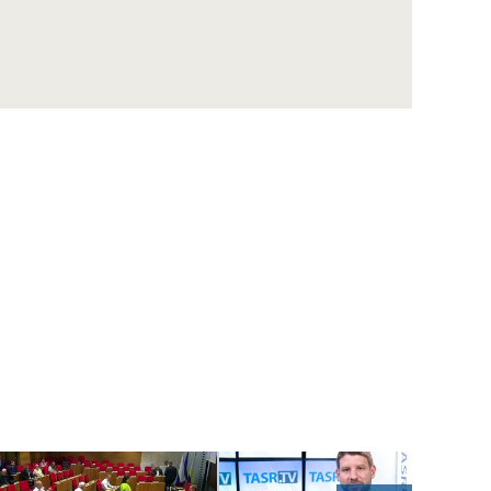
ZÁZNAM: LOZ sa obráti na GP SR v súvislosti
s financovaním nemocníc
ZÁZNAM: R. Takáč: Krasoň jaseňový je po
Maďarsku oficiálne potvrdený už aj na
Slovensku
ZÁZNAM: MIRRI predstavilo výzvy na
posilnenie ochrany obetí násilia za vyše 10
mil. eur
ZÁZNAM: R. Takáč: Pestovatelia cukrovej
repy dostanú tento rok podporu 12,48 mil.
eur
ZÁZNAM: TK hnutia Progresívne Slovensko
ZÁZNAM: KDH upozorňuje na riziká v
súvislosti s kúpou akcií Union ZP Dôverou
ZÁZNAM: TK strany Sloboda a Solidarita
ZÁZNAM: R. Kaliňák: MO SR by sa mohlo