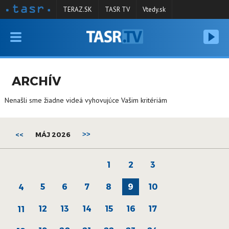
TERAZ.SK
TASR TV
Vtedy.sk
VYSIELANIE
RELÁCIE
ARCHÍV
SPRAVODAJSTVO
Nenašli sme žiadne videá vyhovujúce Vašim kritériám
KONTAKT
ARCHÍV
<<
MÁJ 2026
>>
1
2
3
5
6
7
8
9
10
4
12
13
14
15
16
17
11