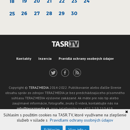
19
20
21
22
23
24
18
26
27
28
29
30
25
Kontakty
Inzercia
Pravidlá ochrany osobných údajov
Copyright ©
TERAZ MEDIA
2014-2022. Publikovanie alebo ďalšie šírenie
obsahu správ zo zdrojov TERAZ MEDIA je bez predchádzajúceho písomného
súhlasu TERAZ MEDIA výslovne zakázané. Ak máte pre nás tip alebo
zaujímavé informácie, fotografie, zvuky či videá, kontaktujte nás na
info@terazmedia.sk
, resp. telefonicky na +421 2 59 210 419.
✖
Žiadosť o zverejnenie opravy v zmysle zákona o publikáciách je možné zaslať
Súhlasím s použitím cookies na TASR.TV, ktoré využívame na zlepšenie
na adresu oprava@tasr.sk.
služieb v súlade s
Pravidlami ochrany osobných údajov
Web design and technology by
ADIT
.
Oznámenie prevádzkovateľa podľa § 11a zákona č. 265/2022 Z. z.
Súhlasím
Viac info »