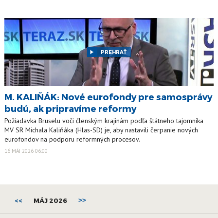
PREHRAŤ
M. KALIŇÁK: Nové eurofondy pre samosprávy
budú, ak pripravíme reformy
Požiadavka Bruselu voči členským krajinám podľa štátneho tajomníka
MV SR Michala Kaliňáka (Hlas-SD) je, aby nastavili čerpanie nových
eurofondov na podporu reformných procesov.
16 MÁJ 2026 06:00
<<
MÁJ 2026
>>