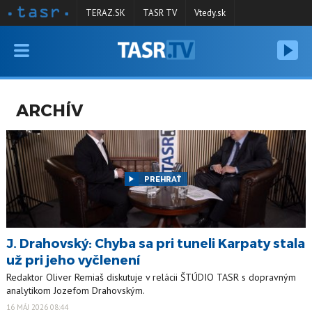
TERAZ.SK
TASR TV
Vtedy.sk
VYSIELANIE
RELÁCIE
ARCHÍV
SPRAVODAJSTVO
KONTAKT
ARCHÍV
PREHRAŤ
J. Drahovský: Chyba sa pri tuneli Karpaty stala
už pri jeho vyčlenení
Redaktor Oliver Remiaš diskutuje v relácii ŠTÚDIO TASR s dopravným
analytikom Jozefom Drahovským.
16 MÁJ 2026 08:44